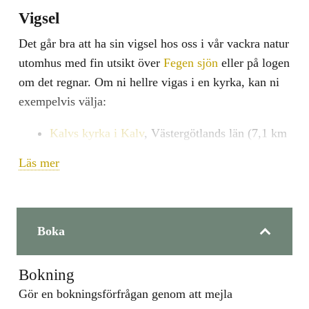
Vigsel
Det går bra att ha sin vigsel hos oss i vår vackra natur
utomhus med fin utsikt över
Fegen sjön
eller på logen
om det regnar. Om ni hellre vigas i en kyrka, kan ni
exempelvis välja:
Kalvs kyrka i Kalv
, Västergötlands län (7,1 km
från Backa Loge);
Läs mer
Fegens kapell i Fegen
, Hallands län (16 km
från Backa Loge);
Sandviks kyrka i Burseryd
, Jönköpings län (31
Boka
km från Backa Loge).
Bokning
Tid för vigsel bokas av er direkt med kyrkans
Gör en bokningsförfrågan genom att
mejla
förvaltning.