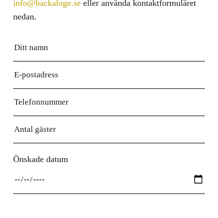
info@backaloge.se
eller använda kontaktformuläret
nedan.
Festvåning med övernattning
På Backa Loge bokar ni festvåning i kombination
med övernattning, vilket skapar en privat och
sammanhållen upplevelse för er och era gäster.
Ni har tillgång till hela Logen, samt altan, trädgård,
parkering och grillstuga. Tillsammans skapar vi en
helhet som passar ert firande – oavsett om det gäller
bröllop, fest eller konferens.
När ni hyr hela Backa Loge tillsammans med
Önskade datum
semesterhuset är ni och era gäster de enda på
anläggningen under er vistelse.
Kontakta oss gärna om ni vill boka en visning och