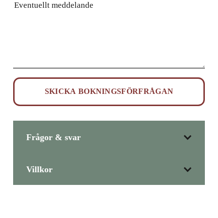
uppleva miljön på plats.
Övernattning
På Backa Loge finns totalt 19 ordinarie sängplatser
fördelade enligt följande:
Semesterhuset:
Sju gästrum
Frågor & svar
13 ordinarie sängplatser
Möjlighet till 4 extrasängar
Villkor
Bröllopssvit/Skogens Bastu:
Två sängplatser