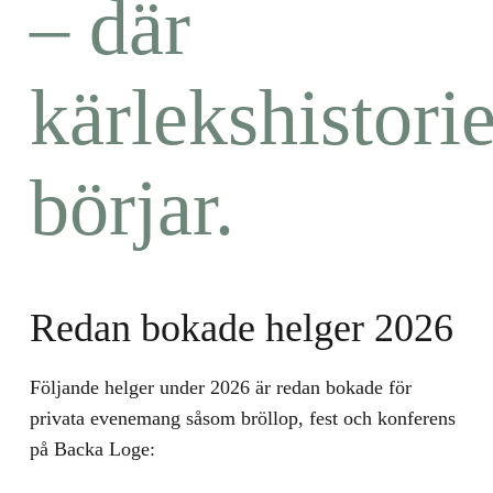
– där
kärlekshistorie
börjar.
Redan bokade helger 2026
Följande helger under 2026 är redan bokade för
privata evenemang såsom bröllop, fest och konferens
på Backa Loge: