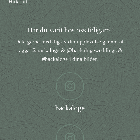
Hitta hit!
Har du varit hos oss tidigare?
Dela gärna med dig av din upplevelse genom att
tagga
@backaloge
&
@backalogeweddings
&
#backaloge i dina bilder.
backaloge